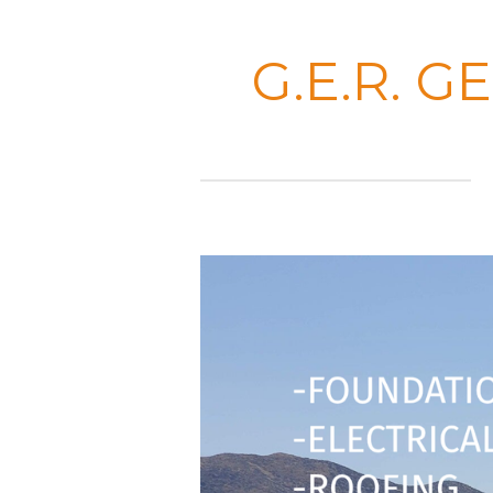
Skip
to
G.E.R. 
main
content